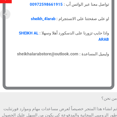
تواصل معنا عبر الواتس أب :
00972598661915
او على صفحتنا على الانستجرام :
sheikh_4larab
واذا حابب تزورنا على الدسكورد أهلا وسهلا :
SHEIKH AL
ARAB
sheikhalarabstore@outlook.com
وايميل المساعدة :
من نحن؟
تم انشاء هذا المتجر خصيصاً لعرض مساعدات مهام وموارد فورتنايت
طور الزومبي المجانية والمدفوعة كي يكون من السهل عليك الحصول