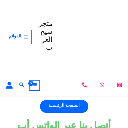
خطي
لى
لمحتوى
متجر
شيخ
القوائم
العر
ب
البحث
الصفحة الرئيسية
أتصل بنا عبر الواتس أب