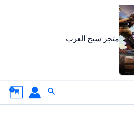
متجر شيخ العرب
البحث