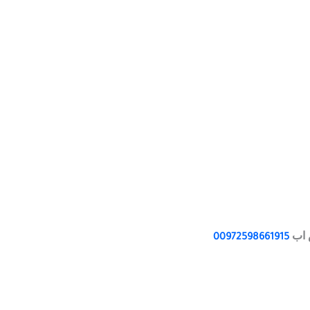
س اب
00972598661915