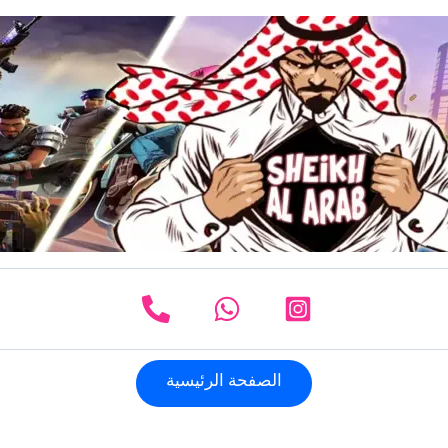
كمية
السعر
السعر
3500
الأصلي
الحالي
في
هو:
هو:
بكس
فورتنايت
99,0 $.
65,0 $.
طور
الزومبي
القديم+
+
فل
اكسس
مع
الايميل
+
بربط
سوني
الصفحة الرئيسية