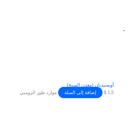
أوبسيديان (معدن السبج)
1,5
$
إضافة إلى السلة
موارد طور الزومبي