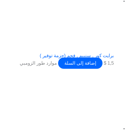
برايت كور , سنبيم , فحم (حزمة توفير )
1,5
$
إضافة إلى السلة
موارد طور الزومبي