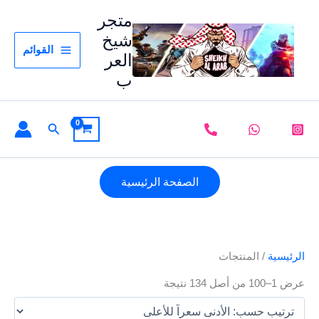
خطي
تم
متجر
لى
الفرز
شيخ
لمحتوى
حسب
القوائم
العر
السعر:
الأدنى
ب
إلى
الأعلى
البحث
الصفحة الرئيسية
الرئيسية
/ المنتجات
عرض 1–100 من أصل 134 نتيجة