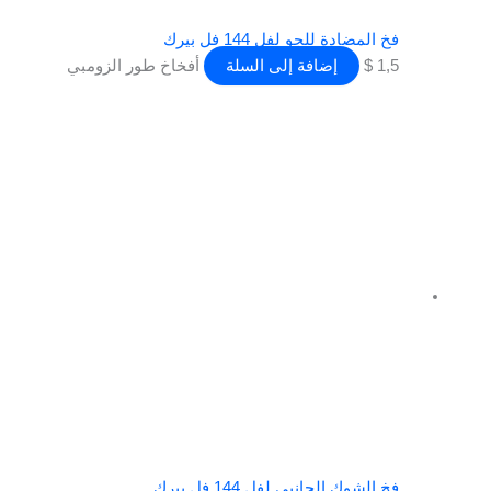
فخ المضادة للجو لفل 144 فل بيرك
1,5
$
إضافة إلى السلة
أفخاخ طور الزومبي
فخ الشوك الجانبي لفل 144 فل بيرك