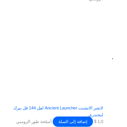
لانشر الانشنت Ancient Launcher لفل 144 فل بيرك
ليجندري
1,0
$
إضافة إلى السلة
أسلحة طور الزومبي