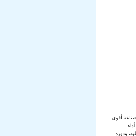
لصناعة أقوى
داء
يه، ودوره