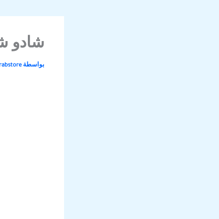
شادو ش
بواسطة
rabstore