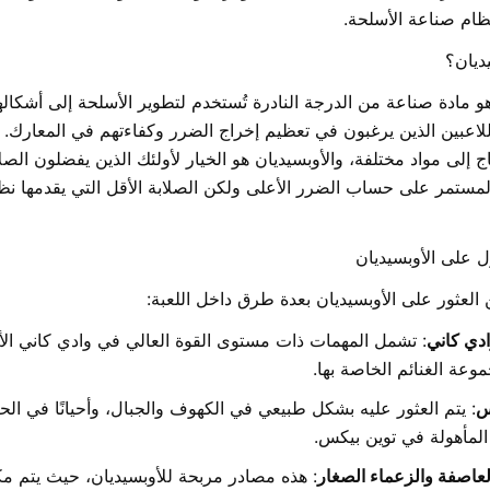
ظام صناعة الأسلحة.
يديان؟
هو مادة صناعة من الدرجة النادرة تُستخدم لتطوير الأسلحة إلى أشكالها
اعبين الذين يرغبون في تعظيم إخراج الضرر وكفاءتهم في المعارك. 
اج إلى مواد مختلفة، والأوبسيديان هو الخيار لأولئك الذين يفضلون الص
المستمر على حساب الضرر الأعلى ولكن الصلابة الأقل التي يقدمها نظ
 على الأوبسيديان
 العثور على الأوبسيديان بعدة طرق داخل اللعبة:
دي كاني
: تشمل المهمات ذات مستوى القوة العالي في وادي كاني الأ
عة الغنائم الخاصة بها.
س
: يتم العثور عليه بشكل طبيعي في الكهوف والجبال، وأحيانًا في الح
المأهولة في توين بيكس.
لعاصفة والزعماء الصغار
: هذه مصادر مربحة للأوبسيديان، حيث يتم مك