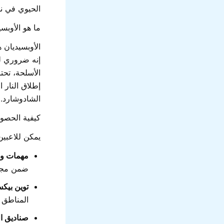
الحيوي في ن
ما هو الأوبس
الأوبسيديان 
إنه ضروري لل
الأسلحة، تحت
إطلاق النار 
الشادوشارد.
كيفية الحصول
يمكن للاعبين
مهمات وا
ضمن مجمو
توين بيك
المناطق 
صناديق ا