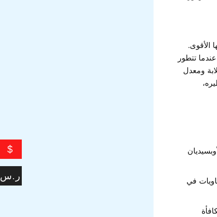
 الأقوى.
عندما تتطور
لابة ومعدل
يره،
$
وبسيديان
ر.س
اويات في
افأة