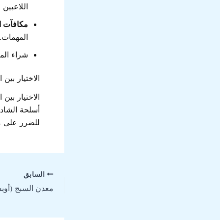
اللاعبين 
مكافآت ا
المهمات.
شراء الم
الاختيار بين 
الاختيار بين
أسلحة الشادو
للضرر على مع
السابق
معدن السبج (أوبس