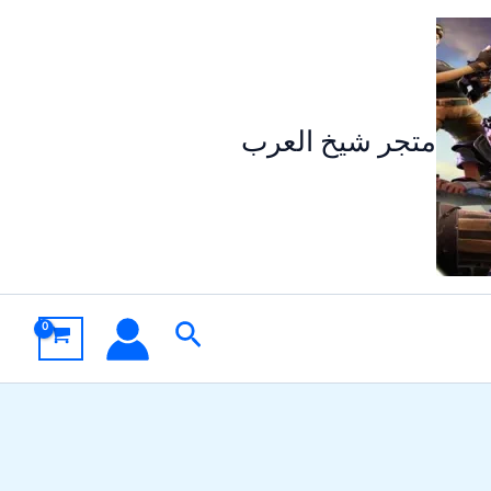
متجر شيخ العرب
البحث